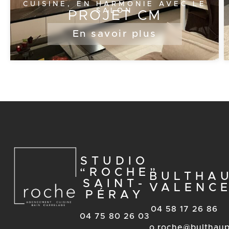
CUISINE, EN HARMONIE AVEC LE
SALON
PROJET CM
En savoir plus
STUDIO
“ROCHE”
BULTHA
SAINT-
VALENC
PÉRAY
04 58 17 26 86
04 75 80 26 03
o.roche@bulthaup