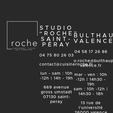
STUDIO
“ROCHE”
BULTHA
SAINT-
VALENC
PÉRAY
04 58 17 26 86
04 75 80 26 03
o.roche@bulthaup
contact@cuisineroche.fr
valence.fr
lun - sam : 10h
mar - ven : 10h
-12h | 14h - 19h
-12h | 14h30 -
19h
669 avenue
sam : 10h -12h |
gross umstadt
14h30 - 18h
07130 saint-
peray
13 rue de
l'université
26000 valence