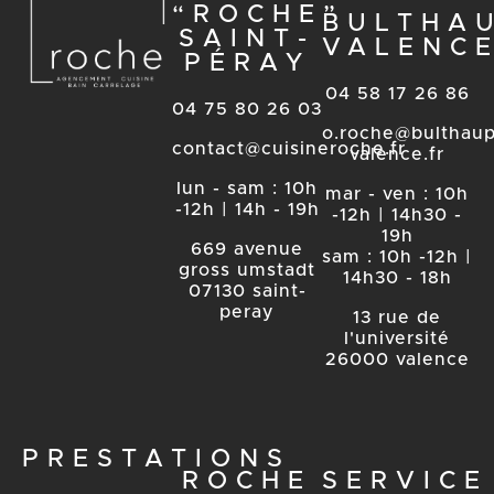
“ROCHE”
BULTHA
SAINT-
VALENC
PÉRAY
04 58 17 26 86
04 75 80 26 03
o.roche@bulthaup
contact@cuisineroche.fr
valence.fr
lun - sam : 10h
mar - ven : 10h
-12h | 14h - 19h
-12h | 14h30 -
19h
669 avenue
sam : 10h -12h |
gross umstadt
14h30 - 18h
07130 saint-
peray
13 rue de
l'université
26000 valence
PRESTATIONS
ROCHE
SERVICE