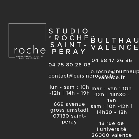
STUDIO
“ROCHE”
BULTHA
SAINT-
VALENC
PÉRAY
04 58 17 26 86
04 75 80 26 03
o.roche@bulthaup
contact@cuisineroche.fr
valence.fr
lun - sam : 10h
mar - ven : 10h
-12h | 14h - 19h
-12h | 14h30 -
19h
669 avenue
sam : 10h -12h |
gross umstadt
14h30 - 18h
07130 saint-
peray
13 rue de
l'université
26000 valence