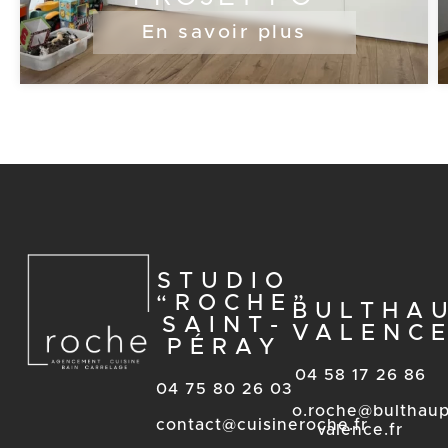
En savoir plus
STUDIO
“ROCHE”
BULTHA
SAINT-
VALENC
PÉRAY
04 58 17 26 86
04 75 80 26 03
o.roche@bulthaup
contact@cuisineroche.fr
valence.fr