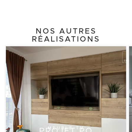
NOS AUTRES
RÉALISATIONS
Cliquez ici
MEUBLE TV
PROJET PO