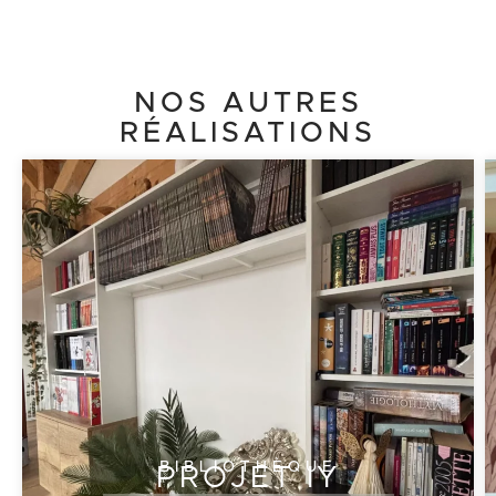
NOS AUTRES
RÉALISATIONS
Cliquez ici
BIBLIOTHÈQUE
PROJET IY