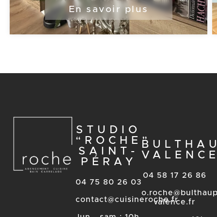
En savoir plus
STUDIO
“ROCHE”
BULTHA
SAINT-
VALENC
PÉRAY
04 58 17 26 86
04 75 80 26 03
o.roche@bulthaup
contact@cuisineroche.fr
valence.fr