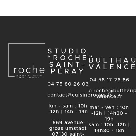
STUDIO
“ROCHE”
BULTHA
SAINT-
VALENC
PÉRAY
04 58 17 26 86
04 75 80 26 03
o.roche@bulthaup
contact@cuisineroche.fr
valence.fr
lun - sam : 10h
mar - ven : 10h
-12h | 14h - 19h
-12h | 14h30 -
19h
669 avenue
sam : 10h -12h |
gross umstadt
14h30 - 18h
07130 saint-